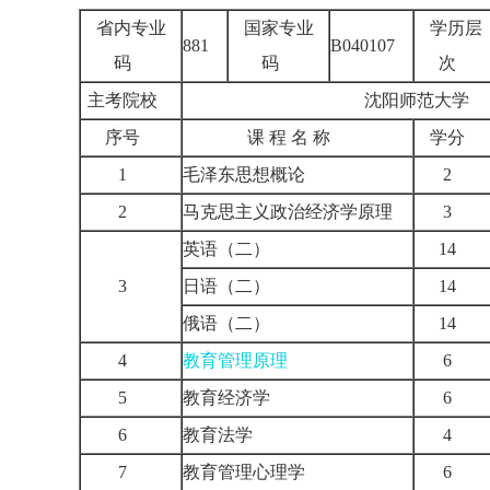
省内专业
国家专业
学历层
881
B040107
码
码
次
主考院校
沈阳师范大学
序号
课 程 名 称
学分
1
毛泽东思想概论
2
2
马克思主义政治经济学原理
3
英语（二）
14
3
日语（二）
14
俄语（二）
14
4
教育管理原理
6
5
教育经济学
6
6
教育法学
4
7
教育管理心理学
6