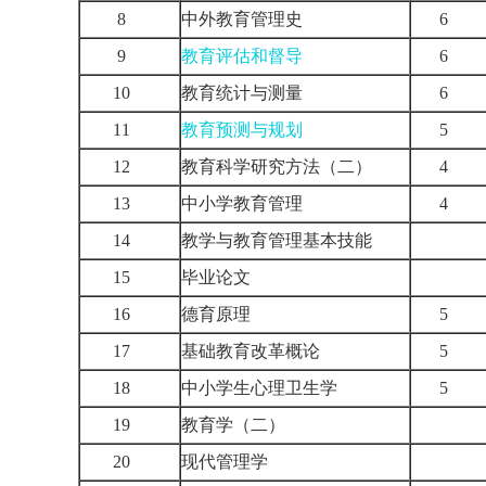
8
中外教育管理史
6
9
教育评估和督导
6
10
教育统计与测量
6
11
教育预测与规划
5
12
教育科学研究方法（二）
4
13
中小学教育管理
4
14
教学与教育管理基本技能
15
毕业论文
16
德育原理
5
17
基础教育改革概论
5
18
中小学生心理卫生学
5
19
教育学（二）
20
现代管理学