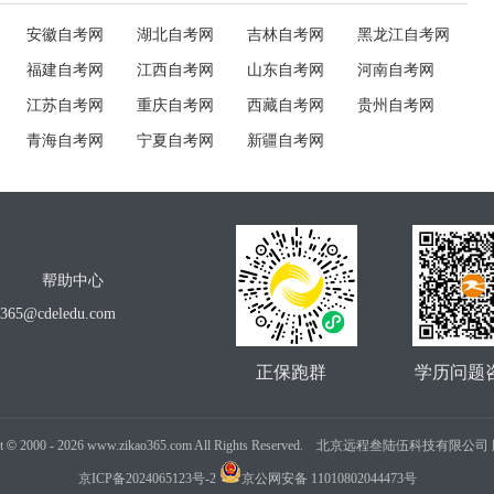
安徽自考网
湖北自考网
吉林自考网
黑龙江自考网
福建自考网
江西自考网
山东自考网
河南自考网
江苏自考网
重庆自考网
西藏自考网
贵州自考网
青海自考网
宁夏自考网
新疆自考网
帮助中心
o365@cdeledu.com
正保跑群
学历问题
t
©
2000 -
2026
www.zikao365.com All Rights Reserved. 北京远程叁陆伍科技有限
京ICP备2024065123号-2
京公网安备 11010802044473号