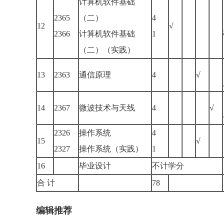
计算机软件基础
2365
（二）
4
12
√
2366
计算机软件基础
1
（二）（实践）
13
2363
通信原理
4
√
14
2367
微波技术与天线
4
√
2326
操作系统
4
15
√
2327
操作系统（实践）
1
16
毕业设计
不计学分
合 计
78
编辑推荐