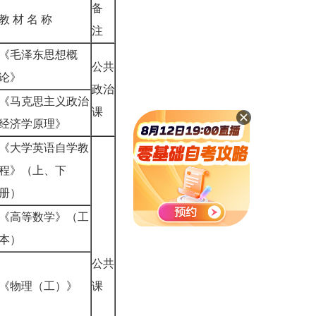
备
教 材 名 称
注
《毛泽东思想概
公共
论》
政治
《马克思主义政治
课
经济学原理》
《大学英语自学教
程》（上、下
册）
《高等数学》（工
本）
公共
《物理（工）》
课