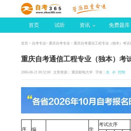
首页
试听
资讯
免费题库
首页
>
自考专业
>
重庆自考专业
> 重庆自考通信工程专业（独本）考试
重庆自考通信工程专业（独本）考
2006-08-21 09:32:00 文章来源： 重庆邮电大学 字体：
大
小
打印
考试次序
序
编
学