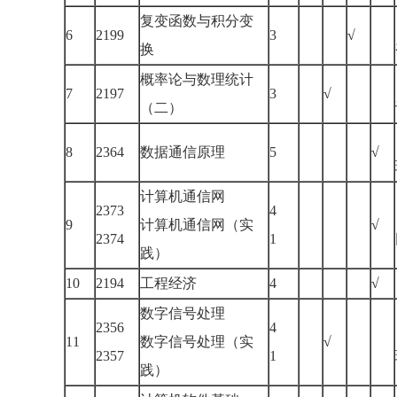
复变函数与积分变
6
2199
3
√
换
概率论与数理统计
7
2197
3
√
（二）
8
2364
数据通信原理
5
√
计算机通信网
2373
4
9
计算机通信网（实
√
2374
1
践）
10
2194
工程经济
4
√
数字信号处理
2356
4
11
数字信号处理（实
√
2357
1
践）