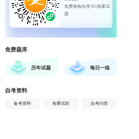
免费体验自考365海量试
题
免费题库
历年试题
每日一练
自考资料
备考资料
免费试听
自考问答