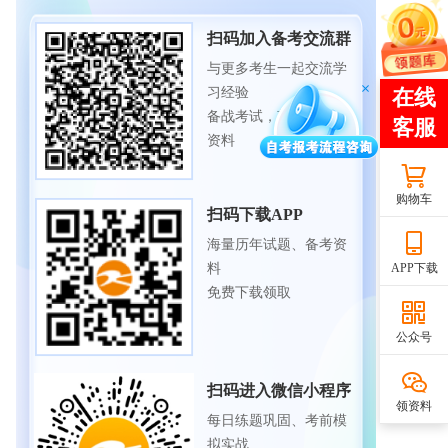
扫码加入备考交流群
与更多考生一起交流学
习经验
备战考试，获取试题及
资料
购物车
扫码下载APP
海量历年试题、备考资
APP下载
料
免费下载领取
公众号
扫码进入微信小程序
领资料
每日练题巩固、考前模
拟实战