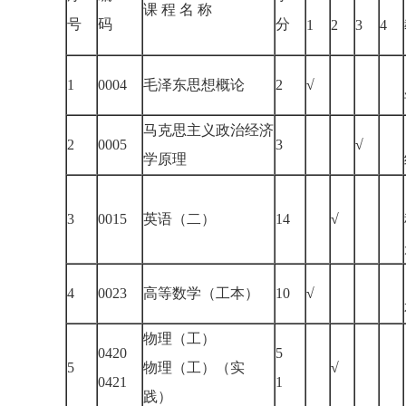
课 程 名 称
号
码
分
1
2
3
4
1
0004
毛泽东思想概论
2
√
马克思主义政治经济
2
0005
3
√
学原理
3
0015
英语（二）
14
√
4
0023
高等数学（工本）
10
√
物理（工）
0420
5
5
物理（工）（实
√
0421
1
践）