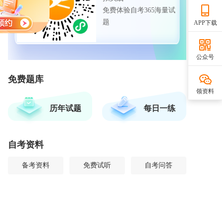
免费体验自考365海量试
题
APP下载
公众号
免费题库
领资料
历年试题
每日一练
自考资料
备考资料
免费试听
自考问答