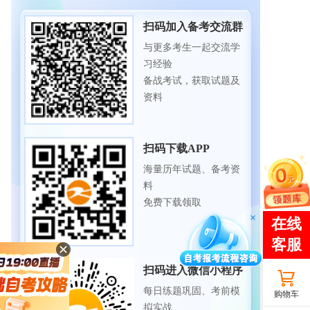
扫码加入备考交流群
与更多考生一起交流学
习经验
备战考试，获取试题及
资料
扫码下载APP
海量历年试题、备考资
料
免费下载领取
扫码进入微信小程序
每日练题巩固、考前模
购物车
拟实战