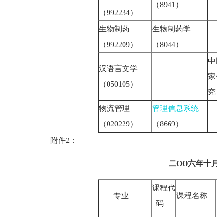
（8941）
（992234）
生物制药
生物制药学
（992209）
（8044）
中
汉语言文学
家
（050105）
究
物流管理
管理信息系统
（020229）
（8669）
附件2：
二OO六年十
课程代
专业
课程名称
码