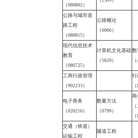
（080802）
公路与城市道
公路概论
路工程
（6066）
（080815）
现代信息技术
计算机文化基础
数
教育
（5829）
（
（080725）
工商行政管理
行
（992233）
（
商
电子商务
数量方法
（
（020216）
（0799）
（
交通（铁道）
隧道工程
运输工程