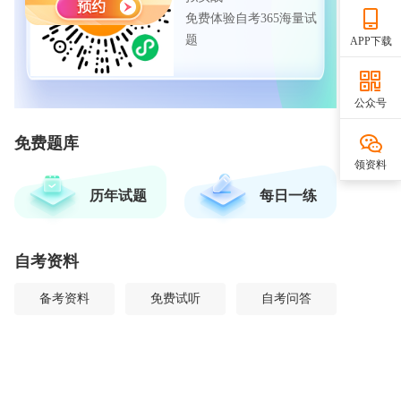
免费体验自考365海量试
题
APP下载
公众号
免费题库
领资料
历年试题
每日一练
自考资料
备考资料
免费试听
自考问答