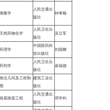
人民交通出
测量学
钟孝顺
版社
人民卫生出
天然药物化学
吴立军
版社
中国医药科
药理学
刘国卿
技出版社
人民卫生出
药剂学
崔福德
版社
画法几何及工程制
建筑工业出
图
版社
人民交通出
路基路面工程
邓学钧
版社