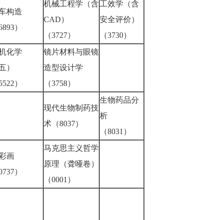
机械工程学（含
工效学（含
车构造
CAD）
安全评价）
6893）
（3727）
（3730）
机化学
镜片材料与眼镜
五）
造型设计学
5522）
（3758）
生物药品分
现代生物制药技
析
术（8037）
（8031）
马克思主义哲学
彩画
原理（聋哑卷）
0737）
（0001）