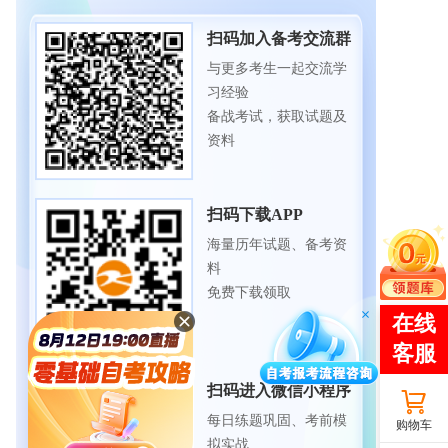
扫码加入备考交流群
与更多考生一起交流学
习经验
备战考试，获取试题及
资料
扫码下载APP
海量历年试题、备考资
料
免费下载领取
扫码进入微信小程序
每日练题巩固、考前模
购物车
拟实战