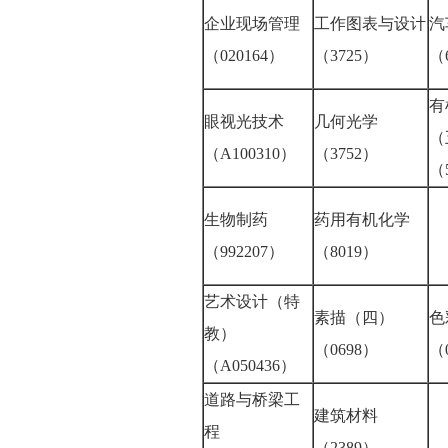
企业现场管理
工作图表与设计
汽
（020164）
（3725）
（
有
眼视光技术
几何光学
（
（A100310）
（3752）
（
生物制药
药用有机化学
（992207）
（8019）
艺术设计（特
素描（四）
色
教）
（0698）
（
（A050436）
道路与桥梁工
建筑材料
程
（2389）