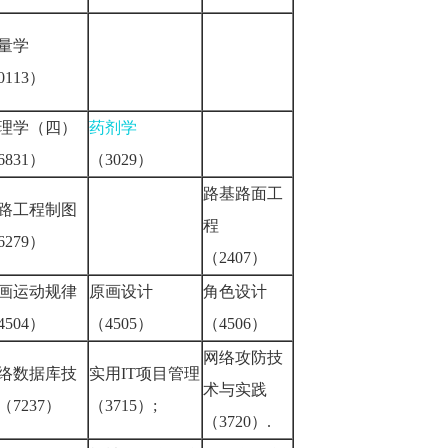
量学
0113）
理学（四）
药剂学
6831）
（3029）
路基路面工
路工程制图
程
6279）
（2407）
画运动规律
原画设计
角色设计
4504）
（4505）
（4506）
网络攻防技
络数据库技
实用IT项目管理
术与实践
（7237）
（3715）;
（3720）.