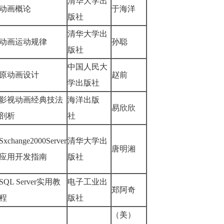
清华大学出
动画概论
于海洋
版社
清华大学出
动画运动规律
孙聪
版社
中国人民大
原动画设计
赵前
学出版社
影视动画经典技法
海洋出版
易欣欣
剖析
社
Sxchange2000Server
清华大学出
唐明湘
应用开发指南
版社
SQL Server实用教
电子工业出
郑阿奇
程
版社
（美）