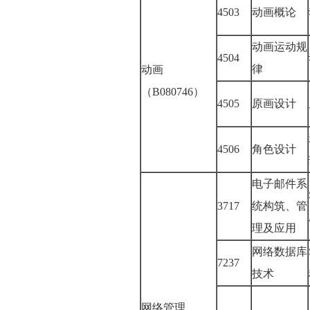
4503
动画概论
动画运动规
4504
律
动画
（B080746）
4505
原画设计
4506
角色设计
电子邮件系
3717
统构筑、管
理及应用
网络数据库
7237
技术
网络管理