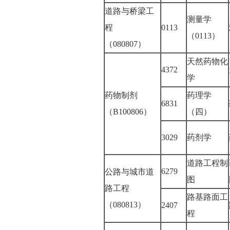
道路与桥梁工
测量学
程
0113
（0113）
（080807）
天然药物化
4372
学
药物制剂
药理学
6831
（B100806）
（四）
3029
药剂学
道路工程制
6279
公路与城市道
图
路工程
路基路面工
（080813）
2407
程