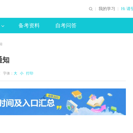
我的学习
Hi 请
备考资料
自考问答
知
通知
公室 字体：
大
小
打印