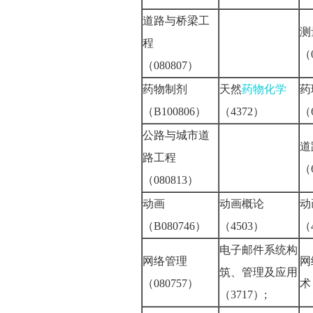
道路与桥梁工
测
程
（
（080807）
药物制剂
天然
药物化学
药
（B100806）
（4372）
（
公路与城市道
道
路工程
（
（080813）
动画
动画概论
动
（B080746）
（4503）
（
电子邮件系统构
网络管理
网
筑、管理及应用
（080757）
术
（3717）;