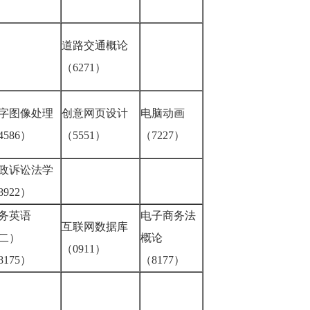
道路交通概论
（6271）
字图像处理
创意网页设计
电脑动画
4586）
（5551）
（7227）
政诉讼法学
8922）
务英语
电子商务法
互联网数据库
二）
概论
（0911）
8175）
（8177）