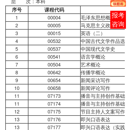
层 次：本科
序号
课程
代码
在线
1
00004
毛泽东思想概论
客服
2
00005
马克思主义政治经济学
3
00015
英语（二）
4
00532
中国古代文学作品选 
5
00537
中国现代文学史
6
00541
语言学概论
7
00504
艺术概论
8
00642
传播学概论
9
00654
新闻采访写作
10
00658
新闻评论写作
11
07173
播音与主持创作基础
11
07174
播音与主持创作基础（
12
07175
节目主持人文案写作
13
07176
即兴口语表达
13
07177
即兴口语表达（实践）