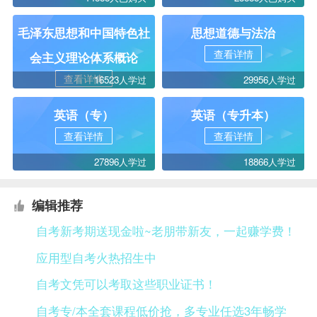
毛泽东思想和中国特色社
思想道德与法治
查看详情
会主义理论体系概论
查看详情
16523人学过
29956人学过
英语（专）
英语（专升本）
查看详情
查看详情
27896人学过
18866人学过
编辑推荐
自考新考期送现金啦~老朋带新友，一起赚学费！
应用型自考火热招生中
自考文凭可以考取这些职业证书！
自考专/本全套课程低价抢，多专业任选3年畅学