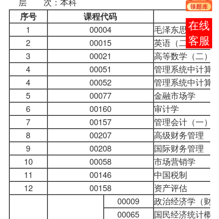
层 次：本科
序号
课程代码
在线
1
00004
毛泽东思想概论
客服
2
00015
英语（二）
3
00021
高等数学（二）
4
00051
管理系统中计算
4
00052
管理系统中计算
5
00077
金融市场学
6
00160
审计学
7
00157
管理会计（一）
8
00207
高级财务管理
9
00208
国际财务管理
10
00058
市场营销学
11
00146
中国税制
12
00158
资产评估
00009
政治经济学（财
00065
国民经济统计概