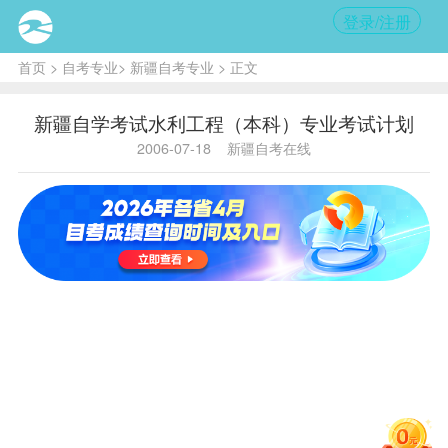
登录/注册
首页
>
自考专业
>
新疆自考专业
> 正文
新疆自学考试水利工程（本科）专业考试计划
2006-07-18
新疆自考在线
水利工程专业（本科）
课程
设置
表
专业代码：C080902 专业名称：水
利水电工程专业（本科）
文别：维文 主考院校：新疆农
业大学
原 计
新 计 划
划
课
序