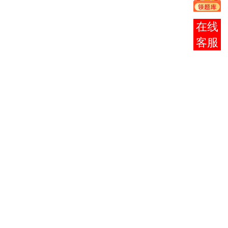
程
号
课 程 名
学
学
代码
名
称
分
分
称
报考
咨询
邓小平理
1
0002
4
论概论
民族理论
2
与民族
政
8007
4
策
水利专业
3
8041
14
汉语
工程数
4
8042
6
学
大学物
5
8026
5
理
结构力学
6
2439
6
（二）
电工学及