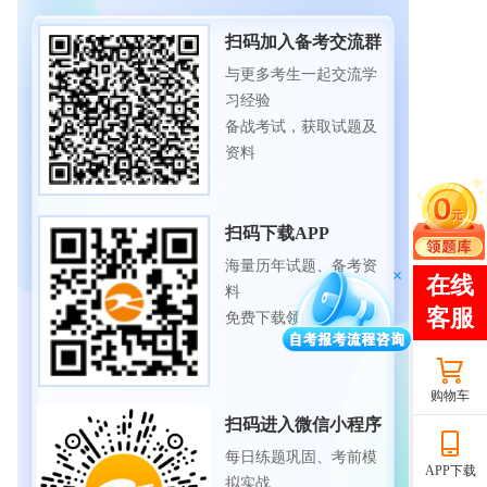
扫码加入备考交流群
与更多考生一起交流学
习经验
备战考试，获取试题及
资料
扫码下载APP
海量历年试题、备考资
料
免费下载领取
购物车
扫码进入微信小程序
每日练题巩固、考前模
APP下载
拟实战