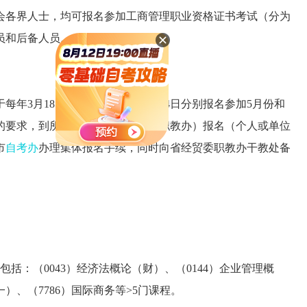
各界人士，均可报名参加工商管理职业资格证书考试（分为
员和后备人员。
月18日—24日、9月18日—24日分别报名参加5月份和
试的要求，到所在市经贸委（经委或职教办）报名（个人或单位
市
自考办
办理集体报名手续，同时向省经贸委职教办干教处备
：（0043）经济法概论（财）、（0144）企业管理概
一）、（7786）国际商务等>5门课程。