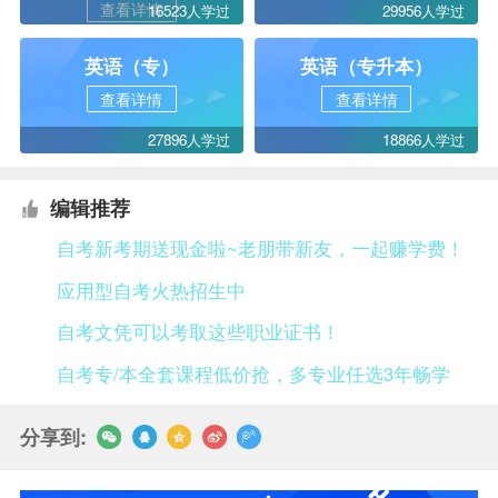
查看详情
16523人学过
29956人学过
英语（专）
英语（专升本）
查看详情
查看详情
27896人学过
18866人学过
编辑推荐
自考新考期送现金啦~老朋带新友，一起赚学费！
应用型自考火热招生中
自考文凭可以考取这些职业证书！
自考专/本全套课程低价抢，多专业任选3年畅学
分享到: