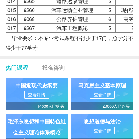
014
6265
道路运政管理
5
015
6266
汽车运输企业管理
5
现代汽
016
6068
公路养护管理
6
高等
017
6267
汽车工程概论
5
汽
毕业要求：本专业考试课程不得少于17门，总学分不
得少于77学分。
热门课程
报名咨询
中国近现代史纲要
马克思主义基本原理
查看详情
查看详情
14888人已购买
23888人已购买
毛泽东思想和中国特色社
思想道德与法治
查看详情
会主义理论体系概论