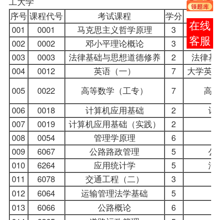
工大学
序号
课程
代号
考试课程
学分
在线
001
0001
马克思主义哲学原理
3
马克
客服
002
0002
邓小平理论概论
3
邓
003
0003
法律基础与思想道德修养
2
法律基
004
0012
英语（一）
7
大学英
005
0022
高等数学（工专）
7
高
006
0018
计算机应用基础
2
计
007
0019
计算机应用基础（实践）
2
008
0054
管理学原理
6
009
6067
公路路政管理
5
公
010
6264
应用统计学
5
汽
011
6078
交通工程（二）
3
012
6064
运输管理法学基础
5
013
6066
公路概论
6