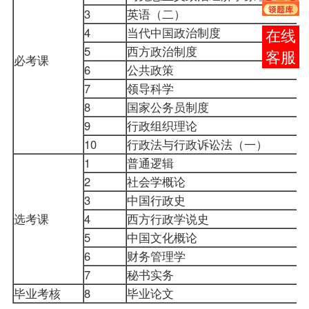
3
英语（二）
4
当代中国政治制度
在线
5
西方政治制度
客服
必考课
6
公共政策
7
领导科学
8
国家公务员制度
9
行政组织理论
10
行政法与行政诉讼法（一）
1
普通逻辑
2
社会学概论
3
中国行政史
选考课
4
西方行政学说史
5
中国文化概论
6
财务管理学
7
秘书实务
毕业考核
8
毕业论文