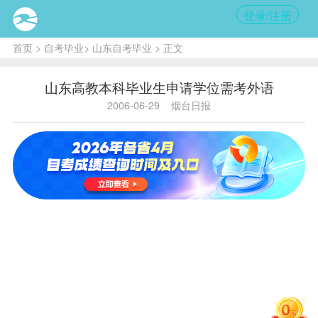
登录/注册
首页
>
自考毕业
>
山东自考毕业
> 正文
山东高教本科毕业生申请学位需考外语
2006-06-29
烟台日报
内
容提
要:
成
人高
教本
科
毕
业生
申请
学士
学