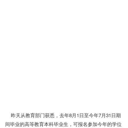
日
语、
俄
语、
法语
等，
考试
时间
为8
月13
日上
午9
时至
11
时。
昨天从教育部门获悉，去年8月1日至今年7月31日期
间毕业的高等教育本科
毕业生
，可
报名
参加今年的
学位