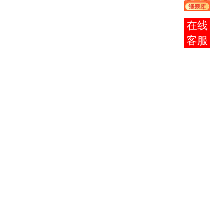
位
，
需参
报考
加全
咨询
省统
一命
题的
外语
考试
和“主
干
课
程
”考
试。
外语
考试
科目
为英
语、