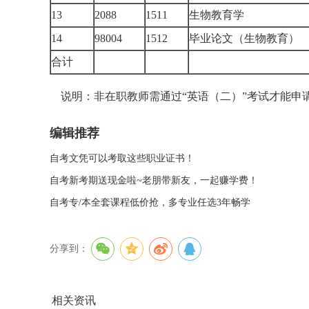
13
2088
1511
生物教育学
14
98004
1512
毕业论文（生物教育
合计
说明：非在职教师需通过“英语（二）”考试才能申
编辑推荐
自考文凭可以考取这些职业证书！
自考新考期送现金啦~老朋带新友，一起赚学费！
自考专/本全套课程低价抢，多专业任选3年畅学
分享到：
相关资讯