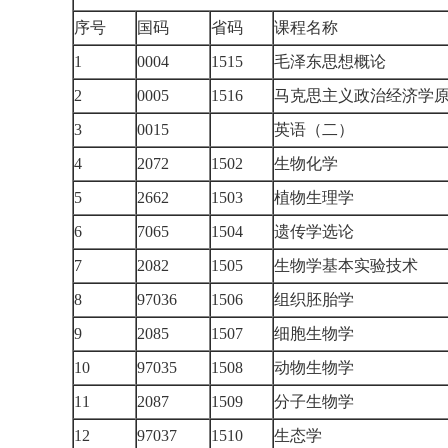
序号
国码
省码
课程名称
1
0004
1515
毛泽东思想概论
2
0005
1516
马克思主义政治经济学
3
0015
英语（二）
4
2072
1502
生物化学
5
2662
1503
植物生理学
6
7065
1504
遗传学选论
7
2082
1505
生物学基本实验技术
8
97036
1506
组织胚胎学
9
2085
1507
细胞生物学
10
97035
1508
动物生物学
11
2087
1509
分子生物学
12
97037
1510
生态学