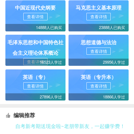
中国近现代史纲要
马克思主义基本原理
查看详情
查看详情
14888人已购买
23888人已购买
毛泽东思想和中国特色社
思想道德与法治
查看详情
会主义理论体系概论
查看详情
16523人学过
29956人学过
英语（专）
英语（专升本）
查看详情
查看详情
27896人学过
18866人学过
编辑推荐
自考新考期送现金啦~老朋带新友，一起赚学费！