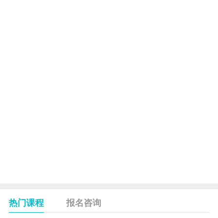
事侦
11
0358
6209
7
刑事案件侦察
察
学
*保
刑事侦察措施与
12
0359
6212
卫
4
手段
学
*预
13
0360
6205
审
5
预审学
学
*公
14
0361
6213
安法
5
现场勘察学
规
合
66
计
热门课程
报名咨询