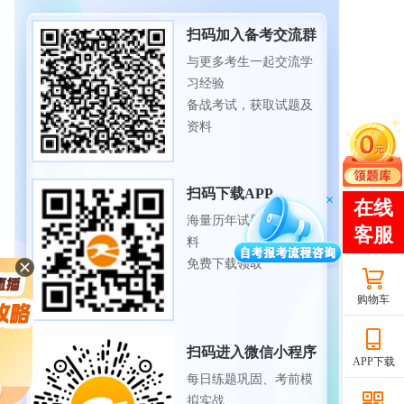
扫码加入备考交流群
与更多考生一起交流学
习经验
备战考试，获取试题及
资料
扫码下载APP
海量历年试题、备考资
料
免费下载领取
购物车
扫码进入微信小程序
APP下载
每日练题巩固、考前模
拟实战