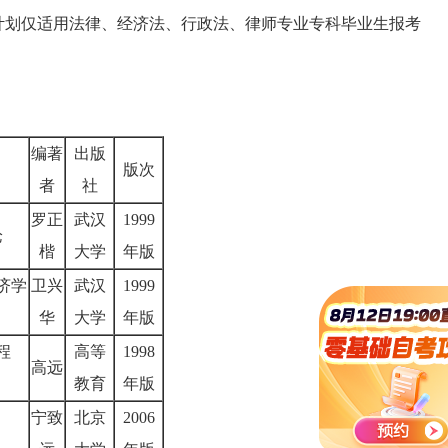
计划仅适用法律、经济法、行政法、律师专业专科毕业生报考
编著
出版
版次
者
社
罗正
武汉
1999
论
楷
大学
年版
济学
卫兴
武汉
1999
华
大学
年版
程
高等
1998
高远
教育
年版
宁致
北京
2006