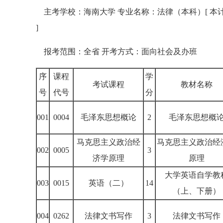
主考学校：海南大学 专业名称：法律（本科）[ 本
]
报考范围：全省 开考方式：面向社会及办班
序
课程
学
考试课程
教材名称
号
代号
分
001
0004
毛泽东思想概论
2
毛泽东思想概
马克思主义政治经
马克思主义政治经
002
0005
3
济学原理
原理
大学英语自学教
003
0015
英语（二）
14
（上、下册）
004
0262
法律文书写作
3
法律文书写作