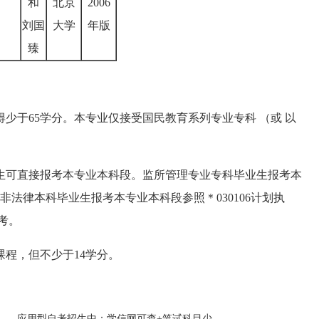
和
北京
2006
刘国
大学
年版
臻
得少于65学分。本专业仅接受国民教育系列专业专科 （或 以
业生可直接报考本专业本科段。监所管理专业专科毕业生报考本
法律本科毕业生报考本专业本科段参照＊030106计划执
考。
门课程，但不少于14学分。
应用型自考招生中：学信网可查+笔试科目少