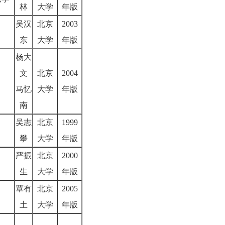
林
大学
年版
吴汉
北京
2003
东
大学
年版
杨大
文
北京
2004
马忆
大学
年版
南
吴志
北京
1999
攀
大学
年版
严振
北京
2000
生
大学
年版
覃有
北京
2005
土
大学
年版