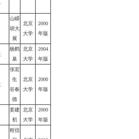
）
山嵘
北京
2000
胡大
大学
年版
展
杨鹤
北京
2004
史
臬
大学
年版
张宏
生
北京
2000
史
谷春
大学
年版
德
姜建
北京
2000
初
大学
年版
程信