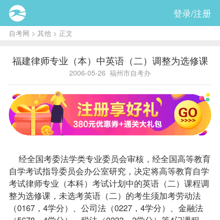
登录/注册
自考网
>
其他
> 正文
福建律师专业（本）中英语（二）调整为选修课
2006-05-26
福州市自考办
经全国考委法学类专业委员会审核，经全国高等教育
自学考试
指导
委员会办公室研究，决定将高等教育自学
考试
律师专业（本科）
考试计划中的
英语（二）
课程
调
整为选修课，未选考英语（二）的考生须加考
劳动法
（0167，4学分）、
公司法
（0227，4学分）、
金融法
（5678，4学分）、
税法
（0233，3学分）等4门课程。