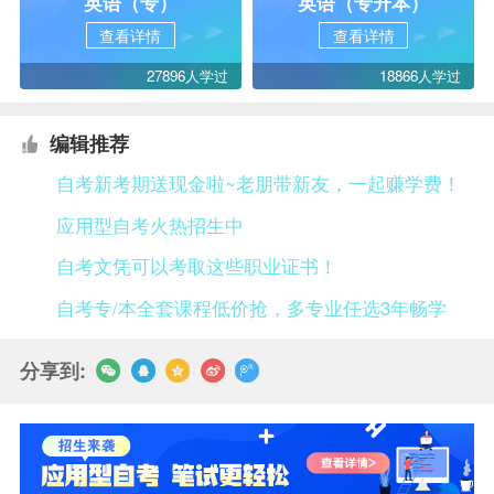
英语（专）
英语（专升本）
查看详情
查看详情
27896人学过
18866人学过
编辑推荐
自考新考期送现金啦~老朋带新友，一起赚学费！
应用型自考火热招生中
自考文凭可以考取这些职业证书！
自考专/本全套课程低价抢，多专业任选3年畅学
分享到: