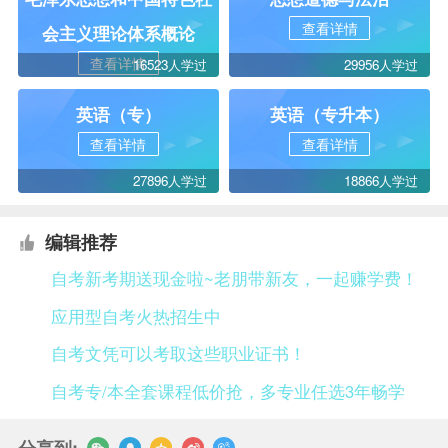
查看详情
会主义理论体系概论
查看详情
16523人学过
29956人学过
英语（专）
英语（专升本）
查看详情
查看详情
27896人学过
18866人学过
编辑推荐
自考新考期送现金啦~老朋带新友，一起赚学费！
应用型自考火热招生中
自考文凭可以考取这些职业证书！
自考专/本全套课程低价抢，多专业任选3年畅学
分享到: