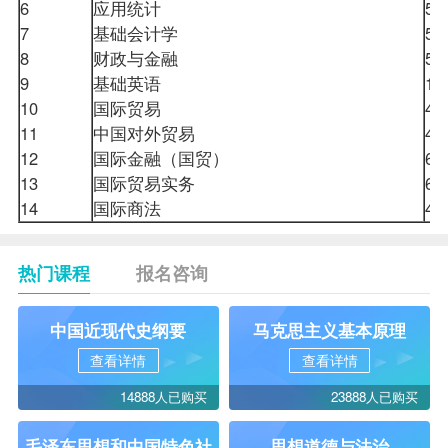
6
应用统计
5
7
基础会计学
5
8
财政与金融
5
9
基础英语
12
10
国际贸易
4
11
中国对外贸易
4
12
国际金融（国贸）
6
13
国际贸易实务
6
14
国际商法
热门课程
报名咨询
中国近现代史纲要
马克思主义基本原理
查看详情
查看详情
14888人已购买
23888人已购买
毛泽东思想和中国特色社
思想道德与法治