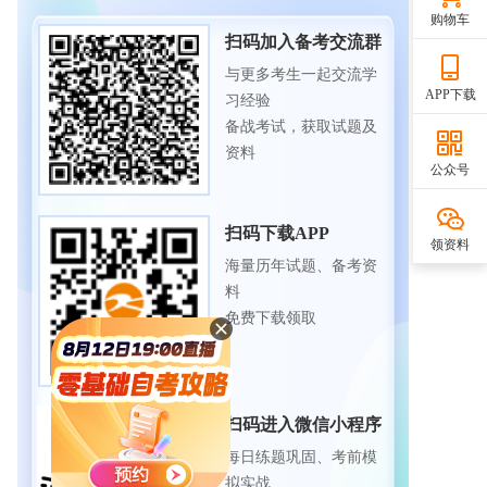
购物车
扫码加入备考交流群
与更多考生一起交流学
APP下载
习经验
备战考试，获取试题及
资料
公众号
扫码下载APP
领资料
海量历年试题、备考资
料
免费下载领取
扫码进入微信小程序
每日练题巩固、考前模
拟实战