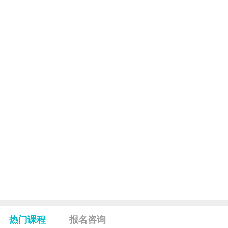
——
——
—
00674
色彩
3
构成（平
——
——
——
00675
面、色彩、
8
立体）
——
——
—
00676
基础图案
4
——
——
—
00678
服装效果图
5
服装结构设
——
——
—
00680
6
计
服装款式设
——
——
—
00681
8
计
服装
——
——
—
00682
4
CAD（一）
服装纸样放
——
——
—
00684
3
缩
热门课程
报名咨询