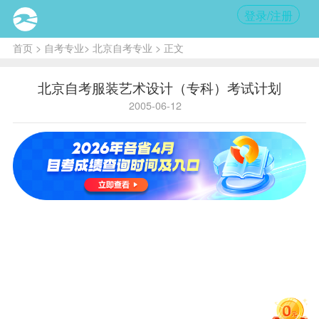
登录/注册
首页
>
自考专业
>
北京自考专业
> 正文
北京自考服装艺术设计（专科）考试计划
2005-06-12
（01A0504）服装艺术设计（专科）
非笔
非笔
课程
课程名
试课
非笔试课程
试课
选考
学分
代码
称
程代
名称
程学
条件
码
分
马克思
00001
主义哲
3
——
——
——
学原理
邓小平
00002
理论概
3
——
——
——