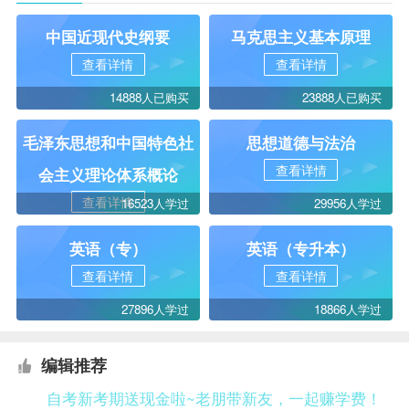
中国近现代史纲要
马克思主义基本原理
查看详情
查看详情
14888人已购买
23888人已购买
毛泽东思想和中国特色社
思想道德与法治
查看详情
会主义理论体系概论
查看详情
16523人学过
29956人学过
英语（专）
英语（专升本）
查看详情
查看详情
27896人学过
18866人学过
编辑推荐
自考新考期送现金啦~老朋带新友，一起赚学费！