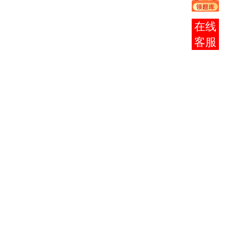
论
法律基
报考
础与思
00003
2
——
——
——
咨询
想道德
修养
大学语
00010
文
4
——
——
——
（专）
中外服
00672
4
——
——
——
装史
服装材
00677
4
——
——
——
料
服装工
00679
6
——
——
——
艺
——
服装市
00683
场与营
4
——
——
——
销
——
——
—
00673
素描
3