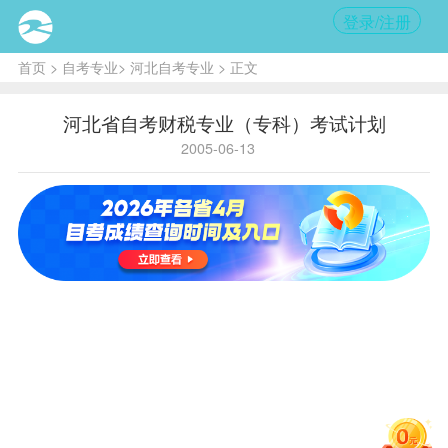
登录/注册
首页
>
自考专业
>
河北自考专业
> 正文
河北省自考财税专业（专科）考试计划
2005-06-13
财税专业
（专科）
参
考试科目
考
（科目代
书
码）
籍
马克思主
义哲学原