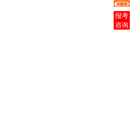
理
（0001）
报考
咨询
邓小平理
论概论
（0002）
法律基础
与思想道
德修养
（0003）
政治经济
学（财经
类
（0009）
高等数学