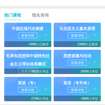
热门课程
报名咨询
中国近现代史纲要
马克思主义基本原理
查看详情
查看详情
14888人已购买
23888人已购买
毛泽东思想和中国特色社
思想道德与法治
查看详情
会主义理论体系概论
查看详情
16523人学过
29956人学过
英语（专）
英语（专升本）
查看详情
查看详情
27896人学过
18866人学过