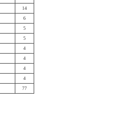
14
6
5
5
4
4
4
4
77