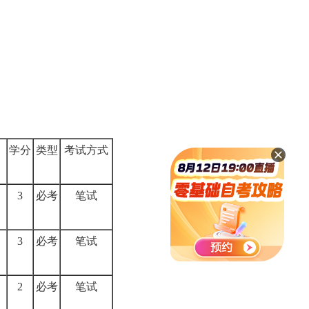
学分
类型
考试方式
3
必考
笔试
3
必考
笔试
2
必考
笔试