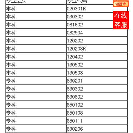
专业层次
专业代码
专
本科
020301K
金
报考
本科
030302
社
本科
081602
服
咨询
本科
082504
环
本科
120202
市
本科
120203K
会
本科
120402
行
本科
130502
视
本科
130503
环
专科
630201
金
专科
630302
会
专科
630602
商
专科
650102
视
专科
650108
服
专科
650111
环
专科
690206
行