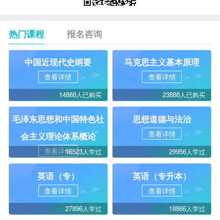
热门课程
报名咨询
中国近现代史纲要
马克思主义基本原理
查看详情
查看详情
14888人已购买
23888人已购买
毛泽东思想和中国特色社
思想道德与法治
查看详情
会主义理论体系概论
查看详情
16523人学过
29956人学过
英语（专）
英语（专升本）
查看详情
查看详情
27896人学过
18866人学过