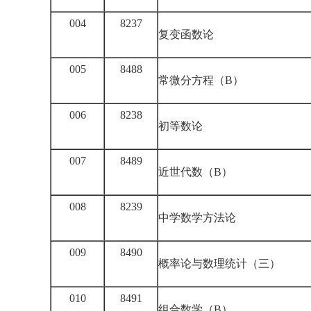
004
8237
复变函数论
005
8488
常微分方程（B）
006
8238
初等数论
007
8489
近世代数（B）
008
8239
中学数学方法论
009
8490
概率论与数理统计（三）
010
8491
组合数学（B）