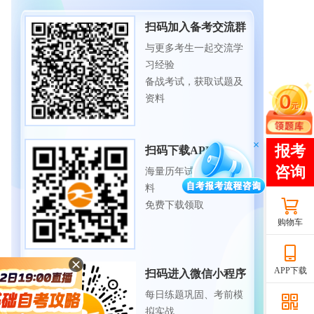
扫码加入备考交流群
与更多考生一起交流学
习经验
备战考试，获取试题及
资料
扫码下载APP
海量历年试题、备考资
料
免费下载领取
购物车
APP下载
扫码进入微信小程序
每日练题巩固、考前模
拟实战