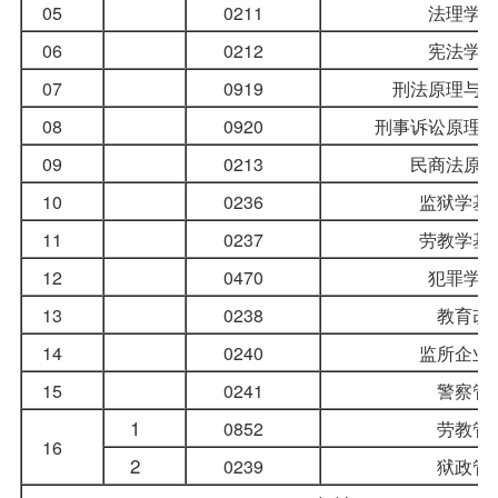
05
0211
法理学
06
0212
宪法学
07
0919
刑法原理与
08
0920
刑事诉讼原理
09
0213
民商法原
10
0236
监狱学基
11
0237
劳教学基
12
0470
犯罪学
13
0238
教育改
14
0240
监所企业
15
0241
警察管
1
0852
劳教管
16
2
0239
狱政管