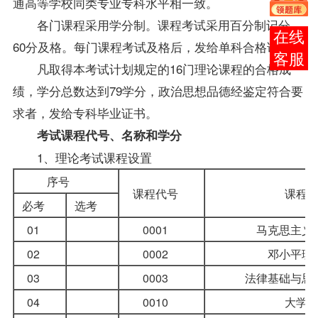
通高等学校同类专业专科水平相一致。
各门
课程
采用学分制。课程考试采用百分制记分，
报考
60分及格。每门课程考试及格后，发给单科合格证书。
咨询
凡取得本考试计划规定的16门理论课程的合格
成
绩
，学分总数达到79学分，政治思想品德经鉴定符合要
求者，发给专科毕业证书。
考试课程代号、名称和学分
1、理论考试课程设置
序号
课程代号
课程
必考
选考
01
0001
马克思主义
02
0002
邓小平理
03
0003
法律基础与思
04
0010
大学