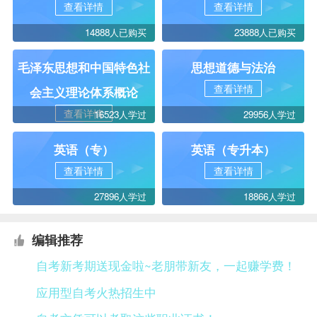
查看详情
查看详情
14888人已购买
23888人已购买
毛泽东思想和中国特色社
思想道德与法治
查看详情
会主义理论体系概论
查看详情
16523人学过
29956人学过
英语（专）
英语（专升本）
查看详情
查看详情
27896人学过
18866人学过
编辑推荐
自考新考期送现金啦~老朋带新友，一起赚学费！
应用型自考火热招生中