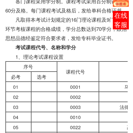
各门
课程
采用学分制。课程考试采用百分制记分，
60分及格。每门课程考试及格后，发给单科合格证书。
在线
凡取得本考试计划规定的16门理论课程及9门实践
客服
环节考核课程的合格
成绩
，学分总数达到70学分，政治
思想品德经鉴定符合要求者，发给专科毕业证书。
考试课程代号、名称和学分
1、理论考试课程设置
序号
课程代号
必考
选考
01
0001
马
02
0002
03
0003
法律
04
0010
05
0022
高