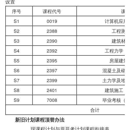
设置
序号
课程代号
课
S1
0019
计算机应用
S2
2388
工程测
S3
2390
建筑材
S4
2392
工程力学（
S5
2395
房屋建筑
S6
2397
混凝土及砌
S7
2399
土力学及地
S8
2401
建筑施工（
S9
7008
毕业考核（
合计
新旧计划课程顶替办法
现课程计划与原开考计划课程衔接表