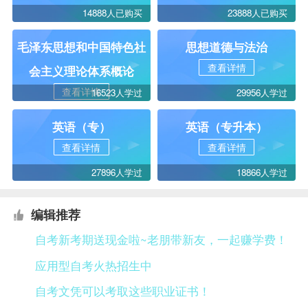
14888人已购买
23888人已购买
毛泽东思想和中国特色社
思想道德与法治
查看详情
会主义理论体系概论
查看详情
16523人学过
29956人学过
英语（专）
英语（专升本）
查看详情
查看详情
27896人学过
18866人学过
编辑推荐
自考新考期送现金啦~老朋带新友，一起赚学费！
应用型自考火热招生中
自考文凭可以考取这些职业证书！