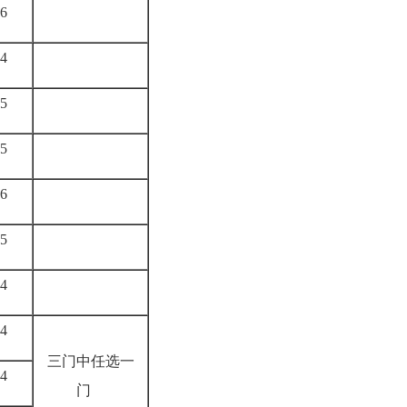
6
4
5
5
6
5
4
4
三门中任选一
4
门