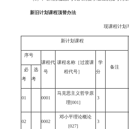
新旧计划课程顶替办法
现课程计划与
新计划课程
序号
课程代
课程名称［过渡课
学
备注
必
选
号
程代号］
分
考
考
马克思主义哲学原
01
0001
3
理[001]
邓小平理论概论
02
0002
3
[027]