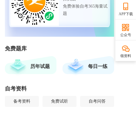
免费体验自考365海量试
题
APP下载
公众号
免费题库
领资料
历年试题
每日一练
自考资料
备考资料
免费试听
自考问答