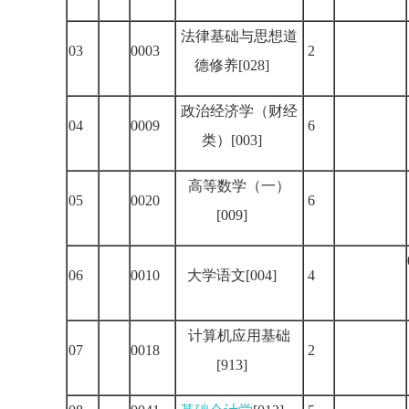
法律基础与思想道
03
0003
2
德修养[028]
政治经济学（财经
04
0009
6
类）[003]
高等数学（一）
05
0020
6
[009]
06
0010
大学语文[004]
4
计算机应用基础
07
0018
2
[913]