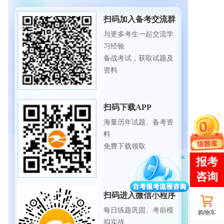
扫码加入备考交流群
与更多考生一起交流学
习经验
备战考试，获取试题及
资料
扫码下载APP
海量历年试题、备考资
料
免费下载领取
扫码进入微信小程序
每日练题巩固、考前模
购物车
拟实战