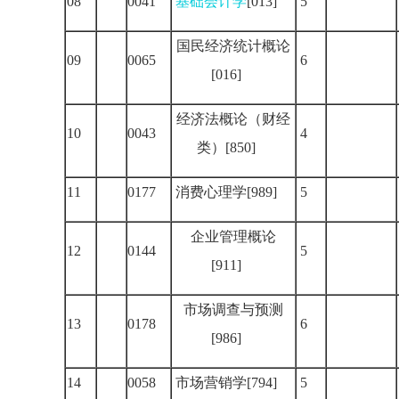
08
0041
基础会计学
[013]
5
国民经济统计概论
09
0065
6
[016]
经济法概论（财经
10
0043
4
类）[850]
11
0177
消费心理学[989]
5
企业管理概论
12
0144
5
[911]
市场调查与预测
13
0178
6
[986]
14
0058
市场营销学[794]
5