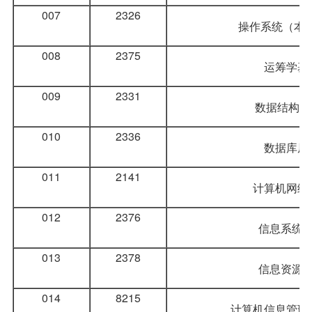
007
2326
操作系统
（本
008
2375
运筹学基
009
2331
数据结构
（
010
2336
数据库原
011
2141
计算机网络
012
2376
信息系统
013
2378
信息资源
014
8215
计算机信息管理