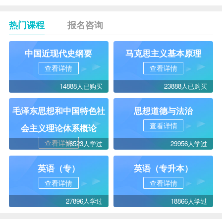
热门课程
报名咨询
中国近现代史纲要
马克思主义基本原理
查看详情
查看详情
14888人已购买
23888人已购买
毛泽东思想和中国特色社
思想道德与法治
查看详情
会主义理论体系概论
查看详情
16523人学过
29956人学过
英语（专）
英语（专升本）
查看详情
查看详情
27896人学过
18866人学过