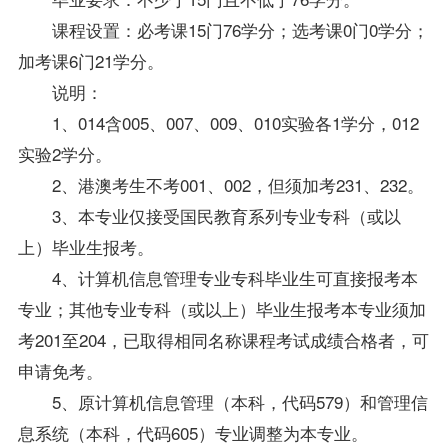
课程设置：必考课15门76学分；选考课0门0学分；
加考课6门21学分。
说明：
1、014含005、007、009、010实验各1学分，012
实验2学分。
2、港澳考生不考001、002，但须加考231、232。
3、本专业仅接受国民教育系列专业专科（或以
上）
毕业生
报考。
4、
计算机信息管理专业
专科毕业生可直接报考本
专业；其他专业专科（或以上）毕业生报考本专业须加
考201至204，已取得相同名称课程考试
成绩
合格者，可
申请
免考
。
5、原计算机信息管理（本科，代码579）和
管理信
息系统
（本科，代码605）专业调整为本专业。