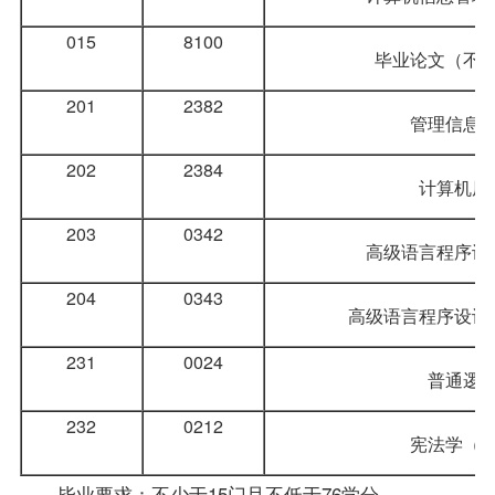
015
8100
毕业论文（不
201
2382
管理信息
202
2384
计算机原
203
0342
高级语言程序设
204
0343
高级语言程序设计
231
0024
普通逻
232
0212
宪法学
（
毕业要求：不少于15门且不低于76学分。