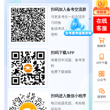
扫码加入备考交流群
与更多考生一起交流学
习经验
备战考试，获取试题及
资料
购物车
扫码下载APP
海量历年试题、备考资
APP下载
料
免费下载领取
公众号
扫码进入微信小程序
领资料
每日练题巩固、考前模
拟实战