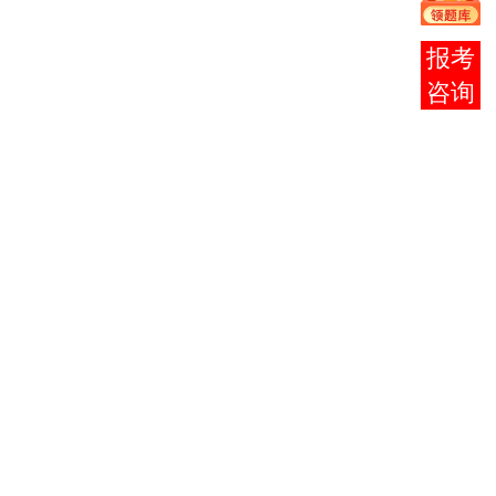
1
马克思主义哲学原理
3
2
邓小平理论概论
3
在线
法律基础与思想道德修
3
2
客服
养
4
大学语文
（本）
6
计算机应用基础
2
5
计算机应用基础（实
2
践）
6
中国现代文学作品选
6
7
新闻学概论
6
8
中国新闻事业史
6
9
新闻采访写作
10
10
报纸编辑
6
11
广播新闻与电视新闻
6
12
新闻心理学
4
13
广告学（二）
4