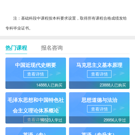
14
报告文学研究
4
注：基础科段中课程按本科要求设置，取得所有课程合格
成绩
发给
专科毕业证书。
热门课程
报名咨询
中国近现代史纲要
马克思主义基本原理
查看详情
查看详情
14888人已购买
23888人已购买
毛泽东思想和中国特色社
思想道德与法治
查看详情
会主义理论体系概论
查看详情
16523人学过
29956人学过
英语（专）
英语（专升本）