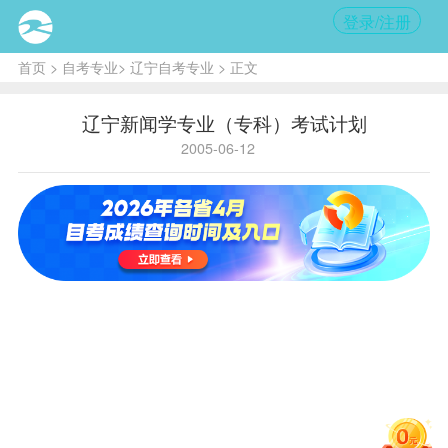
登录/注册
首页
>
自考专业
>
辽宁自考专业
> 正文
辽宁新闻学专业（专科）考试计划
2005-06-12
省内
国家
学历
基础科
专业
430
专业
C050308
层
段（专
码
码
次
科）
主考
院
辽宁大学
校
序
学
备
课程
名称
号
分
注