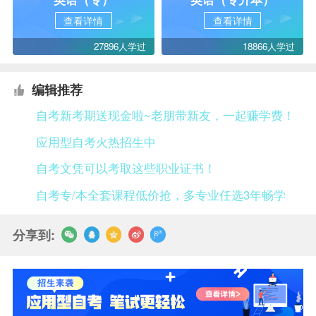
查看详情
查看详情
27896人学过
18866人学过
编辑推荐
自考新考期送现金啦~老朋带新友，一起赚学费！
应用型自考火热招生中
自考文凭可以考取这些职业证书！
自考专/本全套课程低价抢，多专业任选3年畅学
分享到: