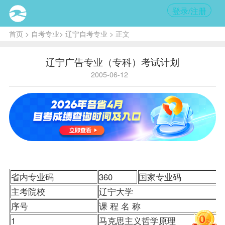
登录/注册
首页
>
自考专业
>
辽宁自考专业
> 正文
辽宁广告专业（专科）考试计划
2005-06-12
省内专业码
360
国家专业码
主考院校
辽宁大学
序号
课 程 名 称
1
马克思主义哲学原理