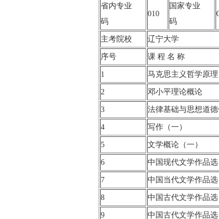
省内专业
国家专业
010
码
码
主考院校
辽宁大学
序号
课 程 名 称
1
马克思主义哲学原
2
邓小平理论概论
3
法律基础与思想道
4
写作（一）
5
文学概论（一）
6
中国现代文学作品
7
中国当代文学作品
8
中国古代文学作品
9
中国古代文学作品