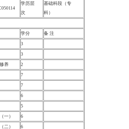
学历层
基础科段（专
C050114
次
科）
学分
备 注
理
3
3
德修养
2
7
7
选
6
选
5
选（一）
6
选（二）
6