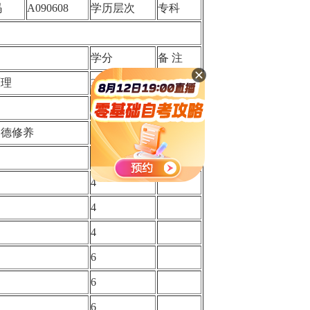
码
A090608
学历层次
专科
学分
备 注
原理
3
论
3
道德修养
2
）
4
4
规
4
4
6
6
6