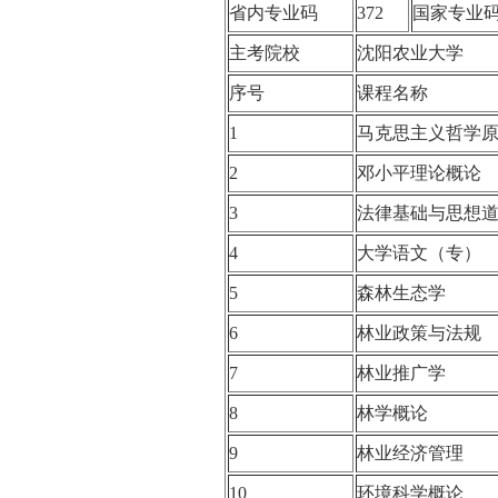
省内专业码
372
国家专业
主考院校
沈阳农业大学
序号
课程名称
1
马克思主义哲学
2
邓小平理论概
3
法律基础与思想
4
大学语文（专
5
森林生态学
6
林业政策与法
7
林业推广学
8
林学概论
9
林业经济管理
10
环境科学概论