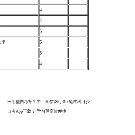
4
4
价
5
管理
6
5
4
应用型自考招生中：学信网可查+笔试科目少
自考App下载 让学习更高效便捷