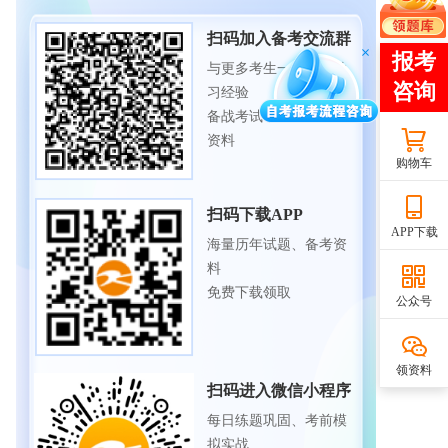
扫码加入备考交流群
与更多考生一起交流学
习经验
备战考试，获取试题及
资料
购物车
扫码下载APP
APP下载
海量历年试题、备考资
料
免费下载领取
公众号
领资料
扫码进入微信小程序
每日练题巩固、考前模
拟实战