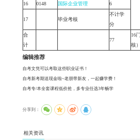
16
0148
国际企业管理
6
不计学
17
毕业考核
分
合
16
77
计
核
编辑推荐
自考文凭可以考取这些职业证书！
自考新考期送现金啦~老朋带新友，一起赚学费！
自考专/本全套课程低价抢，多专业任选3年畅学
分享到：
相关资讯