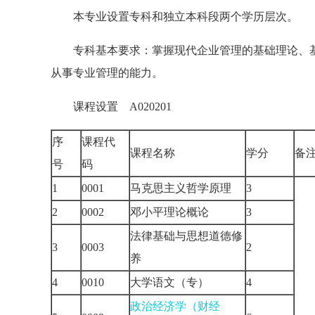
本专业设置专科和独立本科段两个学历层次。
专科基本要求：掌握现代企业管理的基础理论、基
从事专业管理的能力。
课程设置 A020201
序
课程代
课程名称
学分
备
号
码
1
0001
马克思主义哲学原理
3
2
0002
邓小平理论概论
3
法律基础与思想道德修
3
0003
2
养
4
0010
大学语文（专）
4
政治经济学（财经