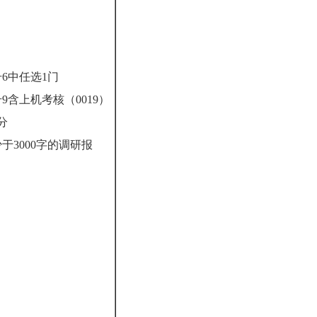
号
6
中任选
1
门
号
9
含上机考核（
0019
）
分
少于
3000
字的调研报
告