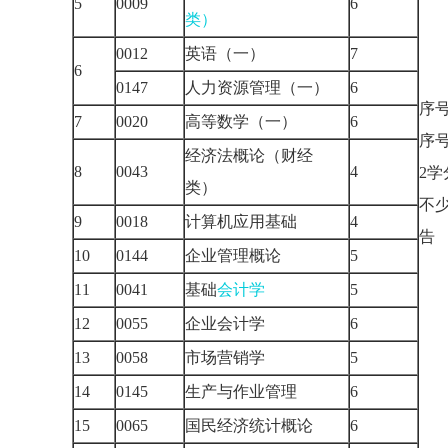
5
0009
6
类）
0012
英语（一）
7
6
0147
人力资源管理（一）
6
序
7
0020
高等数学（一）
6
序
经济法概论（财经
8
0043
4
2
学
类）
不
9
0018
计算机应用基础
4
10
0144
企业管理概论
5
11
0041
基础
会计学
5
12
0055
企业会计学
6
13
0058
市场营销学
5
14
0145
生产与作业管理
6
15
0065
国民经济统计概论
6