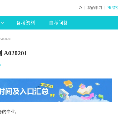
我的学习
Hi 请
备考资料
自考问答
20201
020201
印
考的专业。