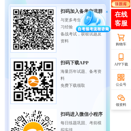
扫码加入备考交流群
与更多考生一起交流学
习经验
备战考试，获取试题及
资料
购物车
扫码下载APP
APP下载
海量历年试题、备考资
料
公众号
免费下载领取
领资料
扫码进入微信小程序
每日练题巩固、考前模
拟实战