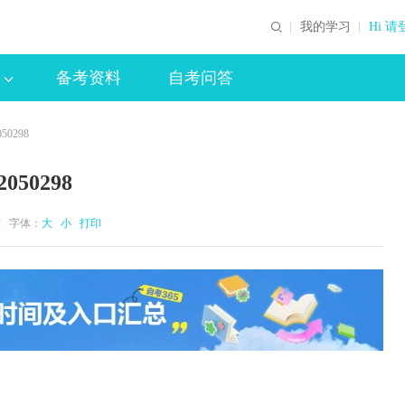
我的学习
Hi 请
备考资料
自考问答
0298
50298
公室 字体：
大
小
打印