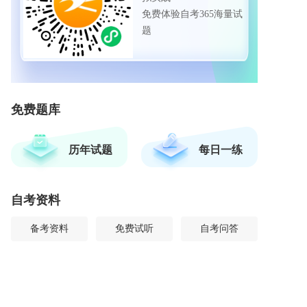
免费体验自考365海量试
题
免费题库
历年试题
每日一练
自考资料
备考资料
免费试听
自考问答