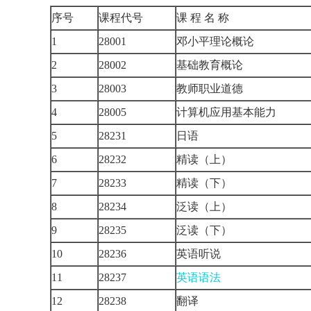
序号
课程代号
课 程 名 称
1
28001
邓小平理论概论
2
28002
基础教育概论
3
28003
教师职业道德
4
28005
计算机应用基本能力
5
28231
日语
6
28232
精读（上）
7
28233
精读（下）
8
28234
泛读（上）
9
28235
泛读（下）
10
28236
英语听说
11
28237
英语语法
12
28238
翻译