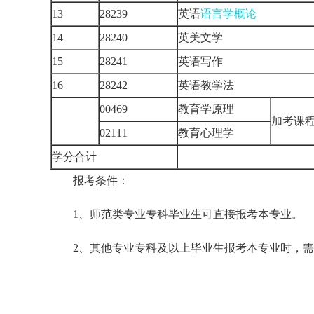
13
28239
英语
语言学概论
14
28240
英美文学
15
28241
英语写作
16
28242
英语教学法
00469
教育学原理
加考课
02111
教育心理学
学分合计
报考条件：
1、师范类专业专科毕业生可直接报考本专业。
2、其他专业专科及以上毕业生报考本专业时，需加