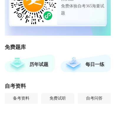
免费体验自考365海量试
题
免费题库
历年试题
每日一练
自考资料
备考资料
免费试听
自考问答