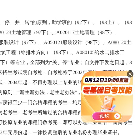
停、并、转”的原则，助学班的（92下）、（93上）、（93
123土地管理（97下）、A020117土地管理（98下）、
2服装设计（97下）、A050121服装设计（98下）、A080120土
建筑工程（给排水方向）（98下）、A080105给水与排水工
学（97下）等专业，全部列为“关、停”专业；自文件下发之日起，3
招生考试院自考处，自考处将于2002年安排一至两轮这类课
试，2004年起，不再办理以上专业的毕业证书。“并、转”的专
原则：“新生新办法，老生老办法”，从2002年元月份的考试
未获得至少一门合格课程的考生，均定义为新考生；相应的，
为老考生；老考生所通过的合格课程都能顶替调整后专业相应
可按原专业的课程门数考完，即可以办理毕业证书，而新考生
03年元月份起，一律按调整后的专业名称办理毕业证书。