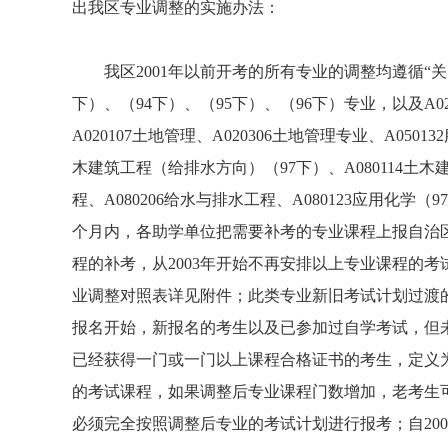
出我区专业调整的实施办法：
我区2001年以前开考的所有专业的调整均遵循“关、
下）、（94下）、（95下）、（96下）专业，以及A020
A020107土地管理、A020306土地管理专业、A05013
木建筑工程（给排水方向）（97下）、A080114土木
程、A080206给水与排水工程、A080123应用化
个月内，各助学单位把需要补考的专业课程上报自治区
程的补考，从2003年开始不再安排以上专业课程的考
业调整对照表详见附件；此类专业新旧考试计划过渡的
报名开始，新报名的考生以及已参加过自学考试，但
已经获得一门或一门以上课程合格证书的考生，定义
的考试课程，如果调整后专业课程门数增加，老考生
必须完全按照调整后专业的考试计划进行报考；自20