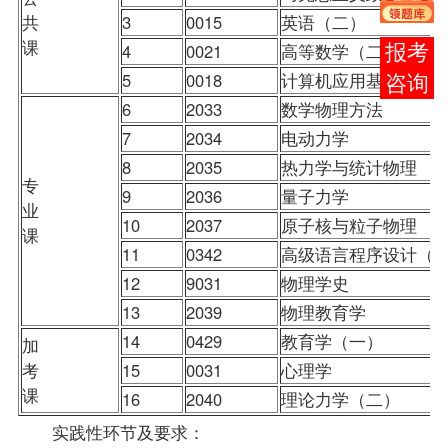
共
3
0015
英语（二）
课
4
0021
高等数学（二）
在线
5
0018
计算机应用基础
客服
6
2033
数学物理方法
7
2034
电动力学
8
2035
热力学与统计物理
专
9
2036
量子力学
业
10
2037
原子核与粒子物理
课
11
0342
高级语言程序设计（
12
9031
物理学史
13
2039
物理教育学
14
0429
教育学（一）
加
考
15
0031
心理学
课
16
2040
理论力学（二）
实践性环节及要求：