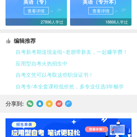
英语（专）
英语（专升本）
查看详情
查看详情
27896人学过
18866人学过
编辑推荐
自考新考期送现金啦~老朋带新友，一起赚学费！
应用型自考火热招生中
自考文凭可以考取这些职业证书！
自考专/本全套课程低价抢，多专业任选3年畅学
分享到: