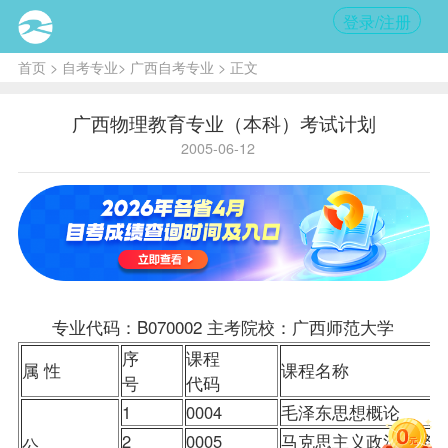
登录/注册
首页
>
自考专业
>
广西自考专业
> 正文
广西物理教育专业（本科）考试计划
2005-06-12
专业代码：B070002 主考院校：广西师范大学
序
课程
属 性
课程名称
号
代码
1
0004
毛泽东思想概论
2
0005
马克思主义政治经济
公