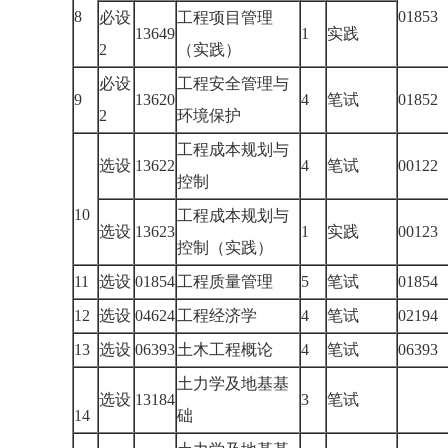
8
01853
必设
工程项目管理
13649
1
实践
2
（实践）
必设
工程安全管理与
9
13620
4
笔试
01852
2
环境保护
工程成本规划与
选设
13622
4
笔试
00122
控制
10
工程成本规划与
选设
13623
1
实践
00123
控制（实践）
11
选设
01854
工程质量管理
5
笔试
01854
12
选设
04624
工程经济学
4
笔试
02194
13
选设
06393
土木工程概论
4
笔试
06393
土力学及地基基
选设
13184
3
笔试
14
础