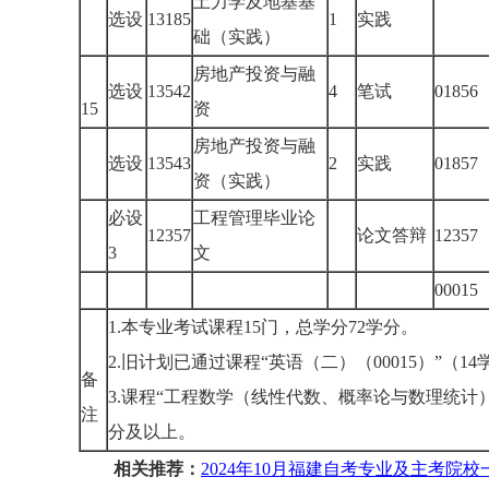
土力学及地基基
选设
13185
1
实践
础（实践）
房地产投资与融
选设
13542
4
笔试
01856
15
资
房地产投资与融
选设
13543
2
实践
01857
资（实践）
必设
工程管理毕业论
12357
论文答辩
12357
3
文
00015
1.本专业考试课程15门，总学分72学分。
2.旧计划已通过课程“英语（二）（00015）”（
备
3.课程“工程数学（线性代数、概率论与数理统计
注
分及以上。
相关推荐：
2024年10月福建自考专业及主考院校