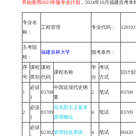
开始使用2023年版专业计划
，2024年10月福建自考
专业名
工程管理
专业代码：
120103
称：
主考院
福建农林大学
报考条件：
校：
序
课程
课程
学
考试
课程名称
旧计划
号
类别
代码
分
方式
必设
中国近现代史纲
1
03708
2
笔试
03708
1
要
必设
马克思主义基本
2
03709
4
笔试
03709
1
原理概论
必设
02382
管理信息系统
4
笔试
00420