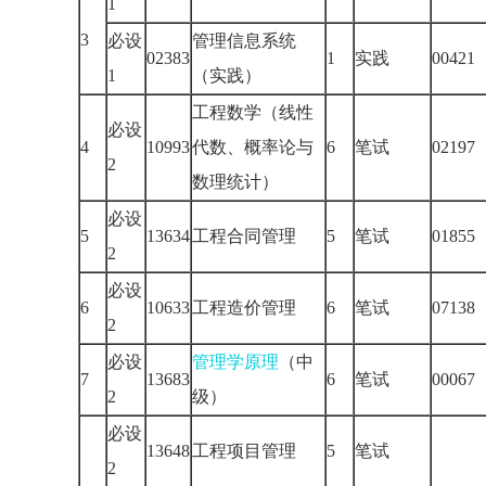
1
3
必设
管理信息系统
02383
1
实践
00421
1
（实践）
工程数学（线性
必设
4
10993
代数、概率论与
6
笔试
02197
2
数理统计）
必设
5
13634
工程合同管理
5
笔试
01855
2
必设
6
10633
工程造价管理
6
笔试
07138
2
必设
管理学原理
（中
7
13683
6
笔试
00067
2
级）
必设
13648
工程项目管理
5
笔试
2