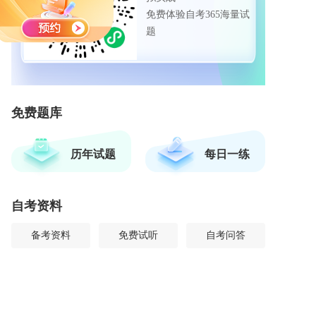
免费体验自考365海量试
题
免费题库
历年试题
每日一练
自考资料
备考资料
免费试听
自考问答