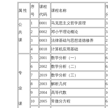
序
课程
属 性
课程名称
号
代码
1
0001
马克思主义哲学原理
3
公
2
0002
邓小平理论概论
3
共
课
3
0003
法律基础与思想道德修养
2
4
0018
计算机应用基础
2
5
2001
数学分析（一）
6
6
2002
数学分析（二）
6
专
7
2019
数学分析（三）
1
8
2003
解析几何
6
业
9
2004
高等代数
1
10
2005
常微分方程
6
课