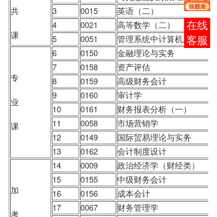
共
3
0015
英语（二）
4
0021
高等数学（二）
在线
课
5
0051
管理系统中计算机应用
客服
6
0150
金融理论与实务
7
0158
资产评估
专
8
0159
高级财务会计
9
0160
审计学
业
10
0161
财务报表分析（一）
11
0058
市场营销学
课
12
0149
国际贸易理论与实务
13
0162
会计制度设计
14
0009
政治经济学（财经类）
15
0155
中级财务会计
加
16
0156
成本会计
17
0067
财务管理学
考