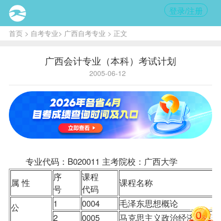
登录/注册
首页
>
自考专业
>
广西自考专业
> 正文
广西会计专业（本科）考试计划
2005-06-12
专业代码：B020011 主考院校：广西大学
序
课程
属 性
课程名称
号
代码
1
0004
毛泽东思想概论
公
2
0005
马克思主义政治经济学原理