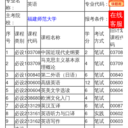
专业名
英语
专业代码：
050201
称：
在线
主考院
福建师范大学
报考条件：
校：
客服
旧计划
序
课程
课程
学
考试
课程名称
课程代
号
类别
代码
分
方式
码
1
必设1
03708
中国近现代史纲要
2
笔试
03708
马克思主义基本原
2
必设1
03709
4
笔试
03709
理概论
3
必设1
00840
第二外语（日语）
6
笔试
00840
4
必设2
00600
高级英语
12
笔试
00600
5
必设2
00604
英美文学选读
6
笔试
00604
6
必设2
08680
欧洲文化入门
4
笔试
7
必设2
13129
英汉互译
6
笔试
00087
8
必设2
13161
英语听力与口译
6
实践
00602
9
必设2
13162
英语写作
6
笔试
00603