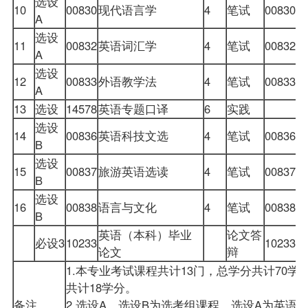
选设
10
00830
现代语言学
4
笔试
00830
A
选设
11
00832
英语词汇学
4
笔试
00832
A
选设
12
00833
外语教学法
4
笔试
00833
A
13
选设
14578
英语专题口译
6
实践
选设
14
00836
英语科技文选
4
笔试
00836
B
选设
15
00837
旅游英语选读
4
笔试
00837
B
选设
16
00838
语言与文化
4
笔试
00838
B
英语（本科）毕业
论文答
必设3
10233
10233
论文
辩
1.本专业考试课程共计13门，总学分共计70学
共计18学分。
备注
2.选设A、选设B为选考组课程，选设A为英语