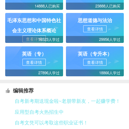
14888人已购买
23888人已购买
毛泽东思想和中国特色社
思想道德与法治
查看详情
会主义理论体系概论
查看详情
16523人学过
29956人学过
英语（专）
英语（专升本）
查看详情
查看详情
27896人学过
18866人学过
编辑推荐
自考新考期送现金啦~老朋带新友，一起赚学费！
应用型自考火热招生中
自考文凭可以考取这些职业证书！