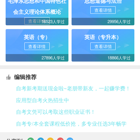
毛泽东思想和中国特色社
思想道德与法治
查看详情
会主义理论体系概论
查看详情
16523人学过
29956人学过
英语（专）
英语（专升本）
查看详情
查看详情
27896人学过
18866人学过
编辑推荐
自考新考期送现金啦~老朋带新友，一起赚学费！
应用型自考火热招生中
自考文凭可以考取这些职业证书！
自考专/本全套课程低价抢，多专业任选3年畅学