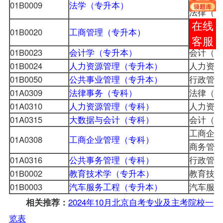
01B0009
法学（专升本）
法律（本
工商企业
在线
01B0020
工商管理（专升本）
商务管理
客服
01B0023
会计学（专升本）
会计（独
01B0024
人力资源管理（专升本）
人力资源
01B0050
公共事业管理（专升本）
行政管理
01A0309
法律事务（专科）
法律（基
01A0310
人力资源管理（专科）
人力资源
01A0315
大数据与会计（专科）
会计（专
工商企业
01A0308
工商企业管理（专科）
商务管理
01A0316
公共事务管理（专科）
行政管理
01B0002
教育技术学（专升本）
教育技术
01B0003
汽车服务工程（专升本）
汽车服务
2024年10月北京自考专业及主考院校一
相关推荐：
览表