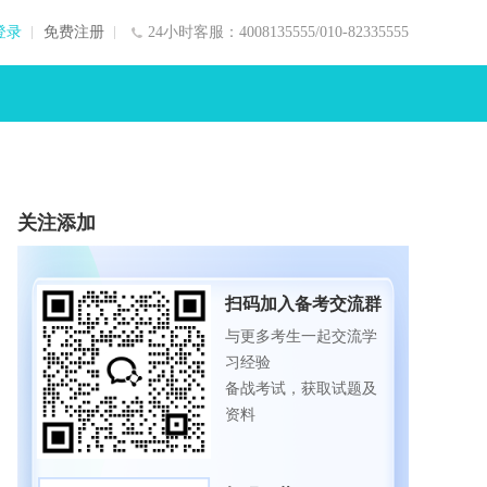
登录
免费注册
24小时客服：4008135555/010-82335555
关注添加
扫码加入备考交流群
与更多考生一起交流学
习经验
备战考试，获取试题及
资料