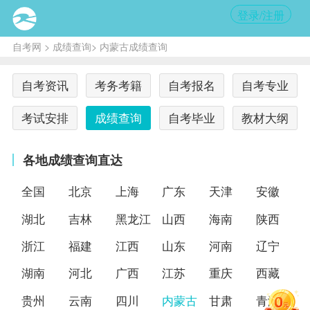
登录/注册
自考网
>
成绩查询
> 内蒙古成绩查询
自考资讯
考务考籍
自考报名
自考专业
考试安排
成绩查询
自考毕业
教材大纲
各地成绩查询直达
全国
北京
上海
广东
天津
安徽
湖北
吉林
黑龙江
山西
海南
陕西
浙江
福建
江西
山东
河南
辽宁
湖南
河北
广西
江苏
重庆
西藏
贵州
云南
四川
内蒙古
甘肃
青海