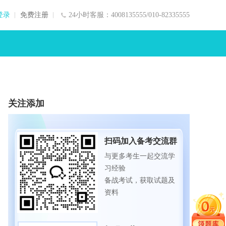
登录
免费注册
24小时客服：4008135555/010-82335555
关注添加
扫码加入备考交流群
与更多考生一起交流学
习经验
备战考试，获取试题及
资料