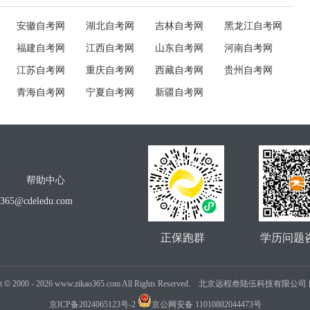
安徽自考网
湖北自考网
吉林自考网
黑龙江自考网
福建自考网
江西自考网
山东自考网
河南自考网
江苏自考网
重庆自考网
西藏自考网
贵州自考网
青海自考网
宁夏自考网
新疆自考网
帮助中心
o365@cdeledu.com
正保跑群
学历问题
t
©
2000 -
2026
www.zikao365.com All Rights Reserved. 北京远程叁陆伍科技有限
京ICP备2024065123号-2
京公网安备 11010802044473号