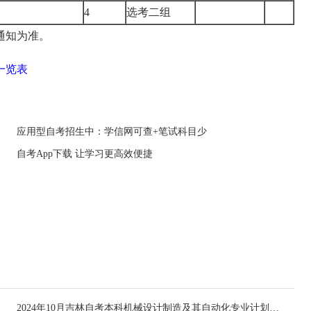
4
选考二组
通知为准。
一览表
应用型自考招生中：学信网可查+笔试科目少
自考App下载 让学习更高效便捷
2024年10月吉林自考本科机械设计制造及其自动化专业计划-停考过渡