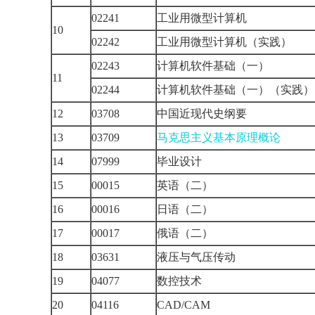
02241
工业用微型计算机
10
02242
工业用微型计算机（实践）
02243
计算机软件基础（一）
11
02244
计算机软件基础（一）（实践
12
03708
中国近现代史纲要
13
03709
马克思主义基本原理概论
14
07999
毕业设计
15
00015
英语（二）
16
00016
日语（二）
17
00017
俄语（二）
18
03631
液压与气压传动
19
04077
数控技术
20
04116
CAD/CAM