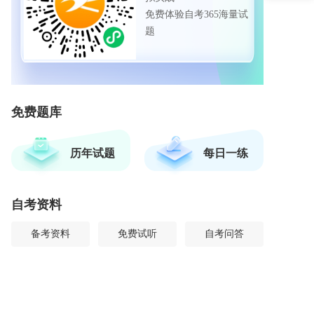
免费体验自考365海量试
题
免费题库
历年试题
每日一练
自考资料
备考资料
免费试听
自考问答