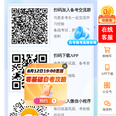
扫码加入备考交流群
与更多考生一起交流学
习经验
备战考试，获取试题及
资料
扫码下载APP
购物车
海量历年试题、备考资
料
APP下载
免费下载领取
公众号
扫码进入微信小程序
每日练题巩固、考前模
领资料
拟实战