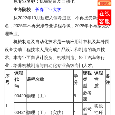
机械制造及自动化
原专业名称：
：
长春工业大学
主考院校
报考
从2022年10月起进入停考过渡，不再接受新生报
咨询
名，2025年不再安排专业课程考试，2026年不再接受办
理毕业。
机械制造及自动化技术是一项应用计算机及其外围
设备协助工程技术人员完成产品设计和制造的新兴技
术。本专业面向设计院所、机械制造、轻工汽车等行
业，培养机械制造与自动化专业高级专门人才。
课程
课程
课程
序
学
备
代
课程名称
类
性
号
分
注
码
型
质
必考
00420
物理（工）
5
课
1
实践
必考
00421
物理（工）（实践）
1
性环