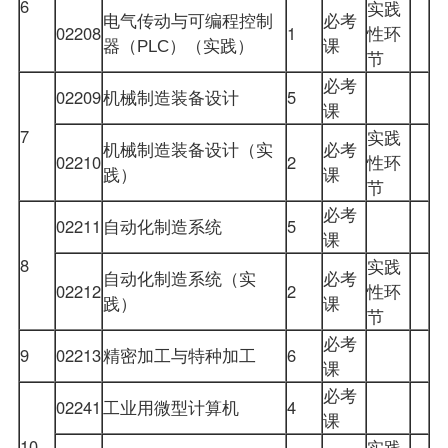
6
实践
电气传动与可编程控制
必考
02208
1
性环
器（
课
PLC
）（实践）
节
必考
02209
机械制造装备设计
5
课
7
实践
机械制造装备设计（实
必考
02210
2
性环
践）
课
节
必考
02211
自动化制造系统
5
课
8
实践
自动化制造系统（实
必考
02212
2
性环
践）
课
节
必考
9
02213
精密加工与特种加工
6
课
必考
02241
工业用微型计算机
4
课
10
实践