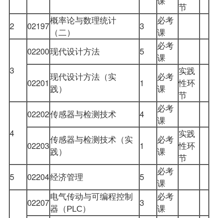
课
节
概率论与数理统计
必考
2
02197
3
（二）
课
必考
02200
现代设计方法
5
课
3
实践
现代设计方法（实
必考
02201
1
性环
践）
课
节
必考
02202
传感器与检测技术
4
课
4
实践
传感器与检测技术（实
必考
02203
1
性环
践）
课
节
必考
5
02204
经济管理
5
课
电气传动与可编程控制
必考
02207
3
器（
课
PLC
）