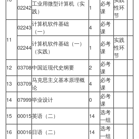
工业用微型计算机（实
必考
02242
1
性环
践）
课
节
计算机软件基础
必考
02243
4
（一）
课
11
实践
计算机软件基础（一）
必考
02244
1
性环
（实践）
课
节
必考
12
03708
中国近现代史纲要
2
课
马克思主义基本原理概
必考
13
03709
4
论
课
必考
14
07999
毕业设计
0
课
选考
15
00015
英语（二）
14
一组
选考
16
00016
日语（二）
14
一组