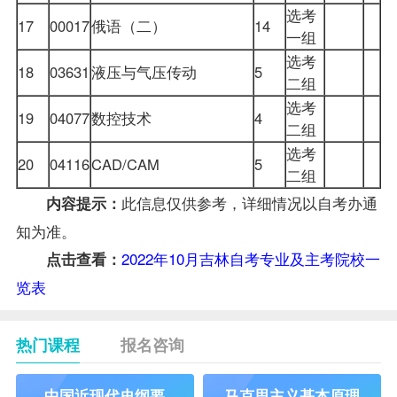
选考
17
00017
俄语（二）
14
一组
选考
18
03631
液压与气压传动
5
二组
选考
19
04077
数控技术
4
二组
选考
20
04116
CAD/CAM
5
二组
此信息仅供参考，详细情况以
自考办
通
内容提示：
知为准。
2022年10月吉林自考专业及主考院校一
点击查看：
览表
热门课程
报名咨询
中国近现代史纲要
马克思主义基本原理