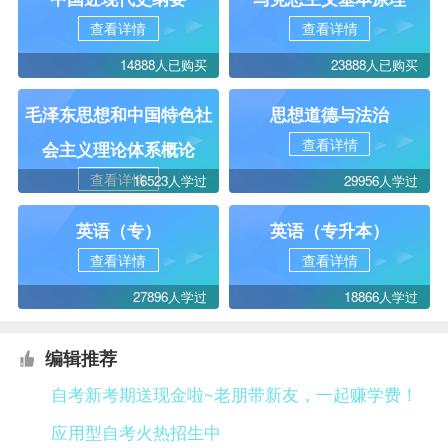
查看详情
查看详情
14888人已购买
23888人已购买
毛泽东思想和中国特色社
思想道德与法治
查看详情
会主义理论体系概论
查看详情
16523人学过
29956人学过
英语（专）
英语（专升本）
查看详情
查看详情
27896人学过
18866人学过
编辑推荐
自考新考期送现金啦~老朋带新友，一起赚学费！
应用型自考火热招生中