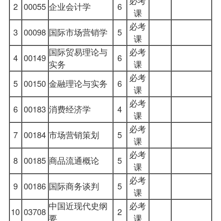
必考
2
00055
企业
会计学
6
课
必考
3
00098
国际市场营销学
5
课
国际贸易理论与
必考
4
00149
6
实务
课
必考
5
00150
金融理论与实务
6
课
必考
6
00183
消费经济学
4
课
必考
7
00184
市场营销策划
5
课
必考
8
00185
商品流通概论
5
课
必考
9
00186
国际商务谈判
5
课
中国近现代史纲
必考
10
03708
2
要
课