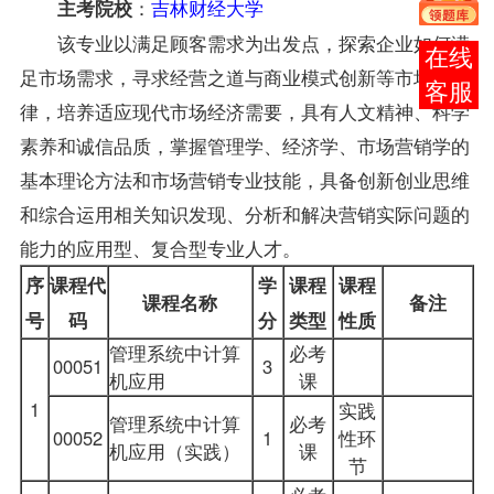
：
吉林财经大学
主考院校
该专业以满足顾客需求为出发点，探索企业如何满
报考
足市场需求，寻求经营之道与商业模式创新等市场规
咨询
律，培养适应现代市场经济需要，具有人文精神、科学
素养和诚信品质，掌握管理学、经济学、
市场营销学
的
基本理论方法和市场营销专业技能，具备创新创业思维
和综合运用相关知识发现、分析和解决营销实际问题的
能力的应用型、复合型专业人才。
序
课程代
学
课程
课程
课程名称
备注
号
码
分
类型
性质
管理系统中计算
必考
00051
3
机应用
课
1
实践
管理系统中计算
必考
00052
1
性环
机应用（实践）
课
节