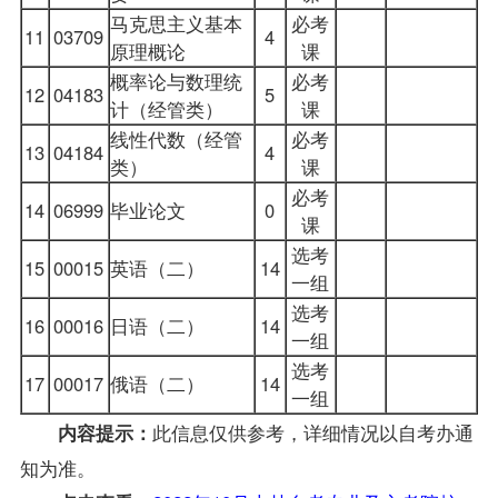
马克思主义基本
必考
11
03709
4
原理概论
课
概率论与数理统
必考
12
04183
5
计（经管类）
课
线性代数（经管
必考
13
04184
4
类）
课
必考
14
06999
毕业论文
0
课
选考
15
00015
英语（二）
14
一组
选考
16
00016
日语（二）
14
一组
选考
17
00017
俄语（二）
14
一组
此信息仅供参考，详细情况以
自考办
通
内容提示：
知为准。