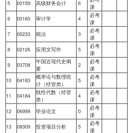
5
00159
高级财务会计
6
课
必考
6
00160
审计学
4
课
必考
7
00233
税法
3
课
必考
8
02126
应用文写作
5
课
中国近现代史纲
必考
9
03708
2
要
课
概率论与数理统
必考
10
04183
5
计（经管类）
课
线性代数（经管
必考
11
04184
4
类）
课
必考
12
06999
毕业论文
0
课
必考
13
08309
投资项目分析
5
课