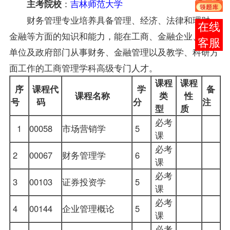
：
吉林师范大学
主考院校
财务管理专业培养具备管理、经济、法律和理财、
报考
金融等方面的知识和能力，能在工商、金融企业、事业
咨询
单位及政府部门从事财务、金融管理以及教学、科研方
面工作的工商管理学科高级专门人才。
课程
课程
序
课程代
学
备
课程名称
类
性
号
码
分
注
型
质
必考
1
00058
市场营销学
5
课
必考
2
00067
财务管理学
6
课
必考
3
00103
证券投资学
5
课
必考
4
00144
企业管理概论
5
课
必考