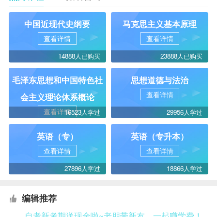
中国近现代史纲要
马克思主义基本原理
查看详情
查看详情
14888人已购买
23888人已购买
毛泽东思想和中国特色社
思想道德与法治
查看详情
会主义理论体系概论
查看详情
16523人学过
29956人学过
英语（专）
英语（专升本）
查看详情
查看详情
27896人学过
18866人学过
编辑推荐
自考新考期送现金啦~老朋带新友，一起赚学费！